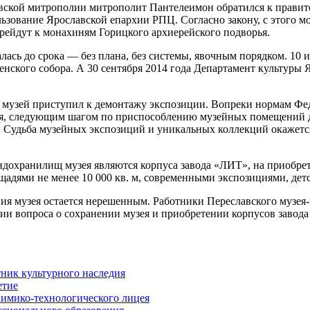
славской митрополии митрополит Пантелеимон обратился к правит
ьзование Ярославской епархии РПЦ. Согласно закону, с этого м
ерейдут к монахиням Горицкого архиерейского подворья.
алась до срока — без плана, без системы, явочным порядком. 10
нского собора. А 30 сентября 2014 года Департамент культуры 
бря музей приступил к демонтажу экспозиции. Вопреки нормам Ф
тся, следующим шагом по приспособлению музейных помещений д
Судьба музейных экспозиций и уникальных коллекций окажется 
охранилищ музея являются корпуса завода «ЛИТ», на приобрете
щадями не менее 10 000 кв. м, современными экспозициями, де
ия музея остается нерешенным. Работники Переславского музея-
нии вопроса о сохранении музея и приобретении корпусов завод