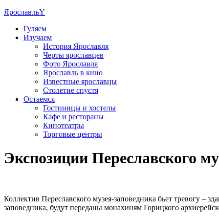
Ярославль
Y
Гуляем
Изучаем
История Ярославля
Черты ярославцев
Фото Ярославля
Ярославль в кино
Известные ярославцы
Столетие спустя
Остаемся
Гостиницы и хостелы
Кафе и рестораны
Кинотеатры
Торговые центры
Экспозиции Переславского муз
Коллектив Переславского музея-заповедника бьет тревогу – зд
заповедника, будут переданы монахиням Горицкого архиерейск