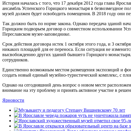
История началась с того, что 17 декабря 2012 года глава Яро
ансамбль Успенского Горицкого монастыря в безвозмездное пол
музей должен будет освободить помещения. В 2018 году они п
Так должно быть по норме закона. Однако передача зданий нач
Горицким подворьем договор о совместном использовании Успе
Переславском музее-заповеднике.
Срок действия договора истек 1 октября этого года, и 3 октя
никаких площадей для ее переноса. Если ситуация не измени
высвобождению других зданий бывшего Горицкого монастыря. 
сотрудников.
Единственно возможным местом размещения экспозиций и фонд
создать новый единый музейно-туристический комплекс, с пло
Однако на сегодняшний день вопрос о новом месте расположен
внимание на эту проблему и принять активное участие в реше
Ярновости