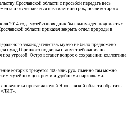
ельству Ярославской области с просьбой передать весь
омента и отсчитывается шестилетний срок, после которого
 июля 2014 года музей-заповедник был вынужден подписать с
Ярославской области приказал закрыть отдел природы в
едерального законодательства, музею не было предложено
ля нужд Горицкого подворья станут требования по
под угрозой. Остро встанет вопрос о сохранении коллектива
ние которых требуется 400 млн. руб. Именно там можно
тским музейным центром и и удобными парковками.
заповедника просят жителей Ярославской области обратить
а «ЛИТ».