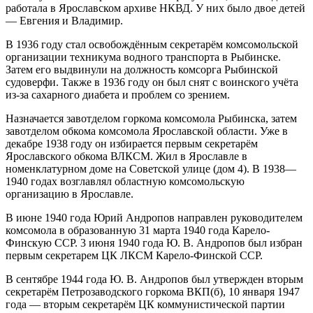
работала в Ярославском архиве НКВД. У них было двое детей
— Евгения и Владимир.
В 1936 году стал освобождённым секретарём комсомольской
организации техникума водного транспорта в Рыбинске.
Затем его выдвинули на должность комсорга Рыбинской
судоверфи. Также в 1936 году он был снят с воинского учёта
из-за сахарного диабета и проблем со зрением.
Назначается завотделом горкома комсомола Рыбинска, затем
завотделом обкома комсомола Ярославской области. Уже в
декабре 1938 году он избирается первым секретарём
Ярославского обкома ВЛКСМ. Жил в Ярославле в
номенклатурном доме на Советской улице (дом 4). В 1938—
1940 годах возглавлял областную комсомольскую
организацию в Ярославле.
В июне 1940 года Юрий Андропов направлен руководителем
комсомола в образованную 31 марта 1940 года Карело-
Финскую ССР. 3 июня 1940 года Ю. В. Андропов был избран
первым секретарем ЦК ЛКСМ Карело-Финской ССР.
В сентябре 1944 года Ю. В. Андропов был утвержден вторым
секретарём Петрозаводского горкома ВКП(б), 10 января 1947
года — вторым секретарём ЦК коммунистической партии