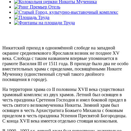
Никитский приход в одноимённой слободе на западной
окраине средневекового Ярославля возник не позднее XV
века. Слобода с таким названием впервые упоминается в
грамоте Василия III от 1511 года. В приходе было два не особо
вместительных храма с приделами, посвящёнными Никите
Мученику (единственный случай такого двойного
посвящения в городе).
На территории храма со II половины XVII века существовал
храмовый комплекс из двух храмов. Летний был освящен в
честь праздника Сретения Господня и имел боковой придел в
честь святого великомученика Никиты. Зимний храм был
освящен в честь Архистратига Божьего Михаила с боковым
приделом в честь праздника Успения Пресвятой Богородицы.
С конца XVII века имеется отдельно стоящая колокольня.
В 1900 - 1903 г.г. летний храм был перестроен, значительно