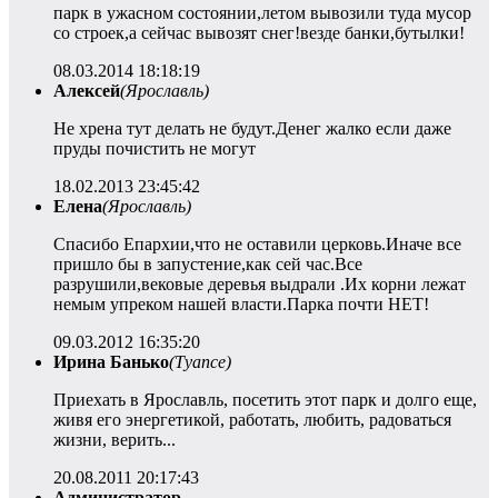
парк в ужасном состоянии,летом вывозили туда мусор
со строек,а сейчас вывозят снег!везде банки,бутылки!
08.03.2014 18:18:19
Алексей
(Ярославль)
Не хрена тут делать не будут.Денег жалко если даже
пруды почистить не могут
18.02.2013 23:45:42
Елена
(Ярославль)
Спасибо Епархии,что не оставили церковь.Иначе все
пришло бы в запустение,как сей час.Все
разрушили,вековые деревья выдрали .Их корни лежат
немым упреком нашей власти.Парка почти НЕТ!
09.03.2012 16:35:20
Ирина Банько
(Туапсе)
Приехать в Ярославль, посетить этот парк и долго еще,
живя его энергетикой, работать, любить, радоваться
жизни, верить...
20.08.2011 20:17:43
Администратор