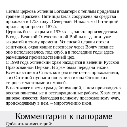
Летняя церковь Успения Богоматери с теплым приделом в
трапезе Праскевы Пятницы была сооружена на средства
прихожан в 1753 году , Северный Никольско-Пятницкий
придел пристроен в 1872г.
Церковь была закрыта в 1930-х гг., занята производством.
В годы Великой Отечественной Войны в здании уже
закрытой к этому времени Успенской церкви стояли
зенитчики, охранявшие переправу через Волгу позднее
оно использовалось под клуб, а в последние годы здесь
размещался производственный цех.
С 1998 года Успенский храм находится в ведении Русской
Православной Церкви. В храм была передана икона
Всемилостивого Спаса, которая почитается прихожанами,
а из Оптиной пустыни поступила икона Оптинских
старцев с частицами их мощей.
В настоящее время храм действующий, в нем производятся
восстановительные и реставрационные работы. Храм стал
широко известен благодаря великому православному чуду,
происходящему в нем, – мироточению икон.
Комментарии к панораме
Добавить комментарий: